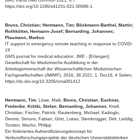
BMC transl med commun 2021; 6:7.
https://doi.org/10.1186/s41231-021-00086-1
Bruns, Christian; Herrmann, Tim; Böckmann-Barthel, Martin;
Rothkötter, Hermann-Josef; Bernarding, Johannes;
Plaumann, Markus
IT support in emergency remote teaching in response to COVID-
19
GMS journal for medical education: JME - [Erlangen]:
Gesellschaft für Medizinische Ausbildung in der
Arbeitsgemeinschaft der Wissenschaftlichen Medizinischen
Fachgesellschaften (AWMF), 2016, 38.2021, 1, Doc16, 4 Seiten;
https://dx.doi.org/10.3205/zma001412
Herrmann, Tim
; Löwe, Maik;
Bruns, Christian
;
Euchner,
Frederike
;
Krötki, Stefan
;
Bernarding, Johannes
; Knell,
Christian; Fischer, Patrick; Rautenberg, Michael; Kadioglu,
Dennis; Simons, Fabian; Götz, Lukas; Steinbrügger, Dirk; Leddig,
Torsten; Macho, Philipp
Ein föderiertes Authentifizierungskonzept für
Verbundforschungsprojekte der deutschen Universitätskliniken