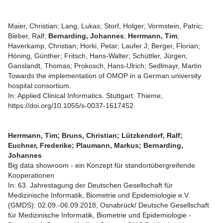
Maier, Christian; Lang, Lukas; Storf, Holger; Vormstein, Patric;
Bieber, Ralf;
Bernarding, Johannes
;
Herrmann, Tim
;
Haverkamp, Christian; Horki, Petar; Laufer J; Berger, Florian;
Höning, Günther; Fritsch, Hans-Walter; Schüttler, Jürgen;
Ganslandt, Thomas; Prokosch, Hans-Ulrich; Sedlmayr, Martin
Towards the implementation of OMOP in a German university
hospital consortium.
In: Applied Clinical Informatics. Stuttgart: Thieme,
https://doi.org/10.1055/s-0037-1617452
Herrmann, Tim; Bruns, Christian; Lützkendorf, Ralf;
Euchner, Frederike; Plaumann, Markus; Bernarding,
Johannes
Big data showroom - ein Konzept für standortübergreifende
Kooperationen
In: 63. Jahrestagung der Deutschen Gesellschaft für
Medizinische Informatik, Biometrie und Epidemiologie e.V.
(GMDS): 02.09.-06.09.2018, Osnabrück/ Deutsche Gesellschaft
für Medizinische Informatik, Biometrie und Epidemiologie -