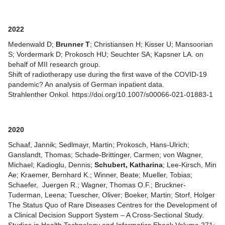
2022
Medenwald D;
Brunner T
; Christiansen H; Kisser U; Mansoorian
S; Vordermark D; Prokosch HU; Seuchter SA; Kapsner LA. on
behalf of MII research group.
Shift of radiotherapy use during the first wave of the COVID-19
pandemic? An analysis of German inpatient data.
Strahlenther Onkol.
https://doi.org/10.1007/s00066-021-01883-1
2020
Schaaf, Jannik; Sedlmayr, Martin; Prokosch, Hans-Ulrich;
Ganslandt, Thomas; Schade-Brittinger, Carmen; von Wagner,
Michael; Kadioglu, Dennis;
Schubert, Katharina
; Lee-Kirsch, Min
Ae; Kraemer, Bernhard K.; Winner, Beate; Mueller, Tobias;
Schaefer, Juergen R.; Wagner, Thomas O.F.; Bruckner-
Tuderman, Leena; Tuescher, Oliver; Boeker, Martin; Storf, Holger
The Status Quo of Rare Diseases Centres for the Development of
a Clinical Decision Support System – A Cross-Sectional Study.