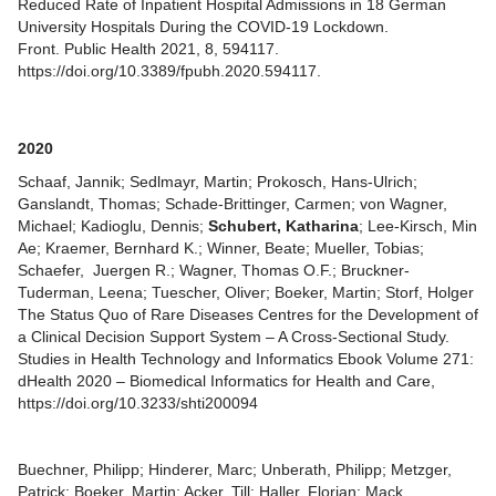
Reduced Rate of Inpatient Hospital Admissions in 18 German
University Hospitals During the COVID-19 Lockdown.
Front. Public Health 2021, 8, 594117.
https://doi.org/10.3389/fpubh.2020.594117
.
2020
Schaaf, Jannik; Sedlmayr, Martin; Prokosch, Hans-Ulrich;
Ganslandt, Thomas; Schade-Brittinger, Carmen; von Wagner,
Michael; Kadioglu, Dennis;
Schubert, Katharina
; Lee-Kirsch, Min
Ae; Kraemer, Bernhard K.; Winner, Beate; Mueller, Tobias;
Schaefer, Juergen R.; Wagner, Thomas O.F.; Bruckner-
Tuderman, Leena; Tuescher, Oliver; Boeker, Martin; Storf, Holger
The Status Quo of Rare Diseases Centres for the Development of
a Clinical Decision Support System – A Cross-Sectional Study.
Studies in Health Technology and Informatics
Ebook
Volume 271:
dHealth 2020 – Biomedical Informatics for Health and Care,
https://doi.org/10.3233/shti200094
Buechner, Philipp; Hinderer, Marc; Unberath, Philipp; Metzger,
Patrick; Boeker, Martin; Acker, Till; Haller, Florian; Mack,