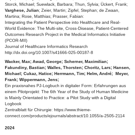
Storck, Michael; Suewlack, Barbara; Thun, Sylvia; Ückert, Frank;
Varghese, Julian
; Zeier, Martin; Zipfel, Stephan; de Zwaan,
Martina; Rose, Matthias; Prasser, Fabian:
Integrating the Patient Perspective into Healthcare and Real-
World Evidence: The Multi-site, Cross-Disease, Patient-Centered
Outcomes Research Project in the Medical Informatics Initiative
(PCOR-MII)
Journal of Healthcare Informatics Research
http://dx.doi.org/10.1007/s41666-025-00187-8
Wacker, Max; Awad, George; Scherner, Maximilian;
Fakundiny, Bastian; Walles, Thorsten; Choritz, Lars; Hansen,
Michael; Cukaz, Hatice; Herrmann, Tim; Helm, André; Meyer,
Frank; Wippermann, Jens;
Ein praxisnahes PJ-Logbuch in digitaler Form: Erfahrungen aus
einem Pilotprojekt: The 6th Year of the Study of Human Medicine
is Mainly Orientated to Practice: a Pilot Study with a Digital
Logbook
Zentralblatt für Chirurgie
:
https://www.thieme-
connect.com/products/ejournals/abstract/10.1055/a-2505-2114
2024