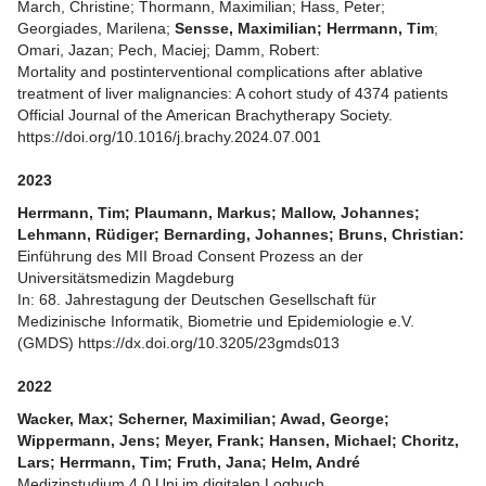
March, Christine; Thormann, Maximilian; Hass, Peter;
Georgiades, Marilena;
Sensse, Maximilian; Herrmann, Tim
;
Omari, Jazan; Pech, Maciej; Damm, Robert:
Mortality and postinterventional complications after ablative
treatment of liver malignancies: A cohort study of 4374 patients
Official Journal of the
American Brachytherapy Society
.
https://doi.org/10.1016/j.brachy.2024.07.001
2023
Herrmann, Tim; Plaumann, Markus; Mallow, Johannes;
Lehmann, Rüdiger; Bernarding, Johannes; Bruns, Christian:
Einführung des MII Broad Consent Prozess an der
Universitätsmedizin Magdeburg
In: 68. Jahrestagung der Deutschen Gesellschaft für
Medizinische Informatik, Biometrie und Epidemiologie e.V.
(GMDS)
https://dx.doi.org/10.3205/23gmds013
2022
Wacker, Max; Scherner, Maximilian; Awad, George;
Wippermann, Jens; Meyer, Frank; Hansen, Michael; Choritz,
Lars; Herrmann, Tim; Fruth, Jana; Helm, André
Medizinstudium 4.0 Uni im digitalen Logbuch