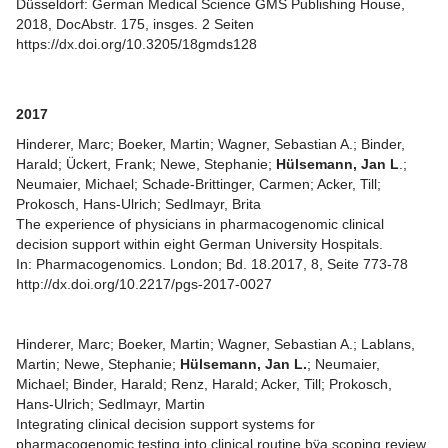
Düsseldorf: German Medical Science GMS Publishing House,
2018, DocAbstr. 175, insges. 2 Seiten
https://dx.doi.org/10.3205/18gmds128
2017
Hinderer, Marc; Boeker, Martin; Wagner, Sebastian A.; Binder,
Harald; Ückert, Frank; Newe, Stephanie;
Hülsemann, Jan L
.;
Neumaier, Michael; Schade-Brittinger, Carmen; Acker, Till;
Prokosch, Hans-Ulrich; Sedlmayr, Brita
The experience of physicians in pharmacogenomic clinical
decision support within eight German University Hospitals.
In: Pharmacogenomics. London; Bd. 18.2017, 8, Seite 773-78
http://dx.doi.org/10.2217/pgs-2017-0027
Hinderer, Marc; Boeker, Martin; Wagner, Sebastian A.; Lablans,
Martin; Newe, Stephanie;
Hülsemann, Jan L.
; Neumaier,
Michael; Binder, Harald; Renz, Harald; Acker, Till; Prokosch,
Hans-Ulrich; Sedlmayr, Martin
Integrating clinical decision support systems for
pharmacogenomic testing into clinical routine þÿa scoping review