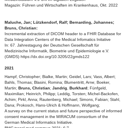
Magazin: Führen und Wirtschaften im Krankenhaus, Okt. 2022
Maluche, Jan; Lützkendorf, Ralf; Bernarding, Johannes;
Bruns, Christian:
Incremental extraction of DICOM header to a FHIR Database for
Data Integration Centers of the Medical Infomatics Initative
In: 67. Jahrestagung der Deutschen Gesellschaft für
Medizinische Informatik, Biometrie und Epidemiologie e.V.
(GMDS)
https://dx.doi.org/10.3205/22gmds122
2021
Hampf, Christopher; Bialke, Martin; Geidel, Lars; Vass, Albert;
Bahls, Thomas; Blasini, Romina; Blumentritt, Arne; Boeker,
Martin;
Bruns, Christian
;
Jandrig
,
Burkhard
; Fünfgeld,
Maximilian; Heinrich, Philipp; Leddig, Torsten; Michel-Backofen,
Achim; Pirkl, Anna; Rautenberg, Michael; Simons, Fabian; Stahl,
Dana; Prokosch, Hans-Ulrich & Hoffmann, Wolfgang;
A survey on the current status and future perspective of informed
consent management in the MIRACUM consortium of the
German Medical Informatics Initiative.