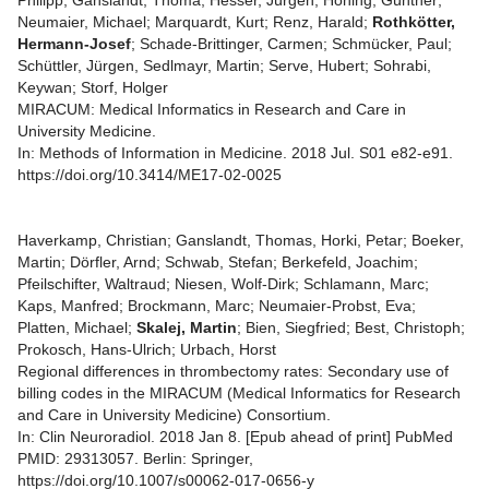
Philipp; Ganslandt, Thoma; Hesser, Jürgen; Höning, Günther;
Neumaier, Michael; Marquardt, Kurt; Renz, Harald;
Rothkötter,
Hermann-Josef
; Schade-Brittinger, Carmen; Schmücker, Paul;
Schüttler, Jürgen, Sedlmayr, Martin; Serve, Hubert; Sohrabi,
Keywan; Storf, Holger
MIRACUM: Medical Informatics in Research and Care in
University Medicine.
In: Methods of Information in Medicine. 2018 Jul. S01 e82-e91.
https://doi.org/10.3414/ME17-02-0025
Haverkamp, Christian; Ganslandt, Thomas, Horki, Petar; Boeker,
Martin; Dörfler, Arnd; Schwab, Stefan; Berkefeld, Joachim;
Pfeilschifter, Waltraud; Niesen, Wolf-Dirk; Schlamann, Marc;
Kaps, Manfred; Brockmann, Marc; Neumaier-Probst, Eva;
Platten, Michael;
Skalej, Martin
; Bien, Siegfried; Best, Christoph;
Prokosch, Hans-Ulrich; Urbach, Horst
Regional differences in thrombectomy rates: Secondary use of
billing codes in the MIRACUM (Medical Informatics for Research
and Care in University Medicine) Consortium.
In: Clin Neuroradiol. 2018 Jan 8. [Epub ahead of print] PubMed
PMID: 29313057. Berlin: Springer,
https://doi.org/10.1007/s00062-017-0656-y