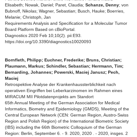
Elisabeth; Nowak, Daniel; Paret, Claudia;
Schanze, Denny
; von
Bubnoff, Nikolas; Wagner, Sebastian; Busch, Hauke; Boerries,
Melanie; Christoph, Jan
Requirements Analysis and Specification for a Molecular Tumor
Board Platform Based on cBioPortal.
Diagnostics 2020 Feb 10;10(2). pii:E93.
https://doi.org/10.3390/diagnostics10020093
Bornfleth, Philipp; Euchner, Frederike; Bruns, Christian;
Plaumann, Markus; Schindler, Sebastian; Herrmann, Tim;
Bernarding, Johannes; Powerski, Maciej Janusz; Pech,
Maciej
Retrospektive Analyse der Krankenhaussterblichkeit nach
operativen Eingriffen bei Leberkarzinomen im Rahmen eines
MIRACUM MII Pilotdatenprojekts am Standort
65th Annual Meeting of the German Association for Medical
Informatics, Biometry and Epidemiology (GMDS), Meeting of the
Central European Network (CEN: German Region, Austro-Swiss
Region and Polish Region) of the International Biometric Society
(IBS) including the 66th Biometric Colloquium of the German
Region: Berlin, September 6. - 9. 2020, 2020 . - 2020, insges. 2