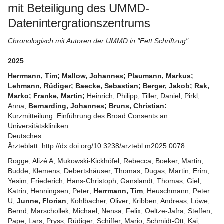
UAC
mit Beteiligung des UMMD-
Datenintergrationszentrums
PR
Chronologisch mit Autoren der UMMD in "Fett Schriftzug"
Stellenangebote
2025
Services
Herrmann, Tim; Mallow, Johannes; Plaumann, Markus;
Transferstelle
Lehmann, Rüdiger; Baecke, Sebastian; Berger, Jakob; Rak,
Marko; Franke, Martin;
Heinrich, Philipp; Tiller, Daniel; Pirkl,
Impressum
Anna;
Bernarding, Johannes; Bruns, Christian:
Kurzmitteilung Einführung des Broad Consents an
Themen
Universitätskliniken
Deutsches
Ärzteblatt:
http://dx.doi.org/10.3238/arztebl.m2025.0078
Rogge, Alizé A; Mukowski-Kickhöfel, Rebecca; Boeker, Martin;
Budde, Klemens; Debertshäuser, Thomas; Dugas, Martin; Erim,
Yesim; Friederich, Hans-Christoph; Ganslandt, Thomas; Giel,
Katrin; Henningsen, Peter;
Herrmann, Tim
; Heuschmann, Peter
U;
Junne, Florian
; Kohlbacher, Oliver; Kribben, Andreas; Löwe,
Bernd; Marschollek, Michael; Nensa, Felix; Oeltze-Jafra, Steffen;
Pape, Lars; Pryss, Rüdiger; Schiffer, Mario; Schmidt-Ott, Kai;