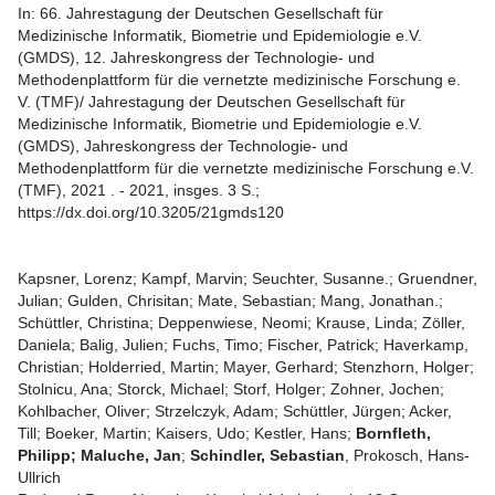
In: 66. Jahrestagung der Deutschen Gesellschaft für
Medizinische Informatik, Biometrie und Epidemiologie e.V.
(GMDS), 12. Jahreskongress der Technologie- und
Methodenplattform für die vernetzte medizinische Forschung e.
V. (TMF)/ Jahrestagung der Deutschen Gesellschaft für
Medizinische Informatik, Biometrie und Epidemiologie e.V.
(GMDS), Jahreskongress der Technologie- und
Methodenplattform für die vernetzte medizinische Forschung e.V.
(TMF), 2021 . - 2021, insges. 3 S.;
https://dx.doi.org/10.3205/21gmds120
Kapsner, Lorenz; Kampf, Marvin; Seuchter, Susanne.; Gruendner,
Julian; Gulden, Chrisitan; Mate, Sebastian; Mang, Jonathan.;
Schüttler, Christina; Deppenwiese, Neomi; Krause, Linda; Zöller,
Daniela; Balig, Julien; Fuchs, Timo; Fischer, Patrick; Haverkamp,
Christian; Holderried, Martin; Mayer, Gerhard; Stenzhorn, Holger;
Stolnicu, Ana; Storck, Michael; Storf, Holger; Zohner, Jochen;
Kohlbacher, Oliver; Strzelczyk, Adam; Schüttler, Jürgen; Acker,
Till; Boeker, Martin; Kaisers, Udo; Kestler, Hans;
Bornfleth,
Philipp; Maluche, Jan
;
Schindler, Sebastian
, Prokosch, Hans-
Ullrich