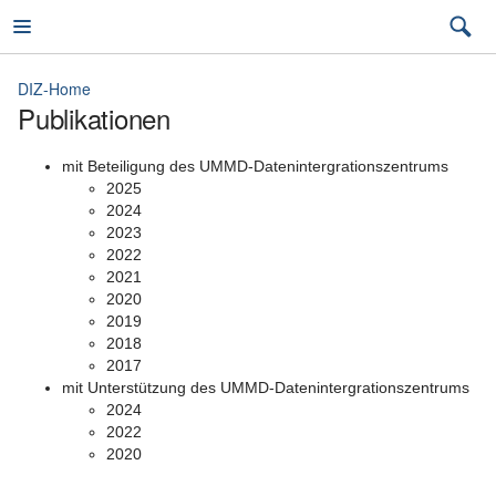
DIZ-Home
Publikationen
DIZ-Home
mit Beteiligung des UMMD-Datenintergrationszentrums
2025
2024
2023
Team
2022
2021
Medizinische Daten für die Forschung
2020
2019
UMMD-Datenintegrationszentrum
2018
2017
Projekte
mit Unterstützung des UMMD-Datenintergrationszentrums
2024
Publikationen
2022
2020
Studienportal