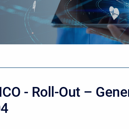
CO - Roll-Out – Gener
04