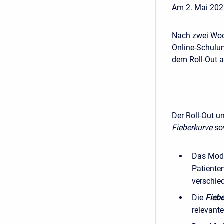
Am 2. Mai 2023
Nach zwei Woc
Online-Schulu
dem Roll-Out a
Der Roll-Out 
Fieberkurve
so
Das Mod
Patiente
verschie
Die
Fiebe
relevant